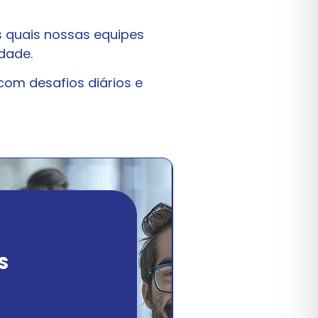
s quais nossas equipes
dade.
com desafios diários e
S