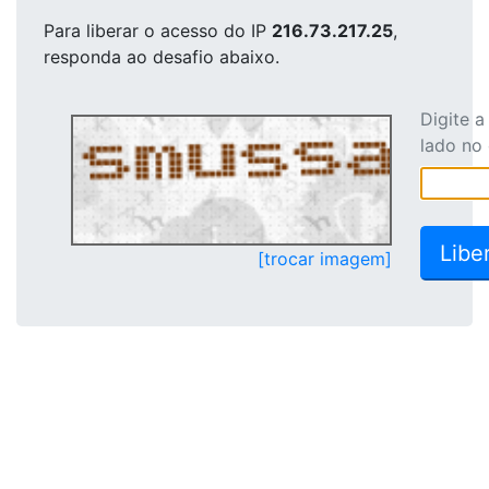
Para liberar o acesso
do IP
216.73.217.25
,
responda ao desafio abaixo.
Digite 
lado no
[trocar imagem]